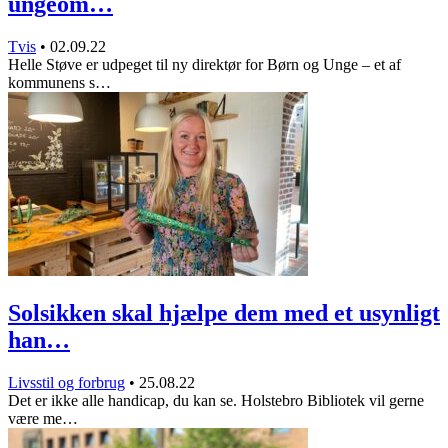
ungeom…
Tvis
•
02.09.22
Helle Støve er udpeget til ny direktør for Børn og Unge – et af
kommunens s…
Solsikken skal hjælpe dem med et usynligt
han…
Livsstil og forbrug
•
25.08.22
Det er ikke alle handicap, du kan se. Holstebro Bibliotek vil gerne
være me…