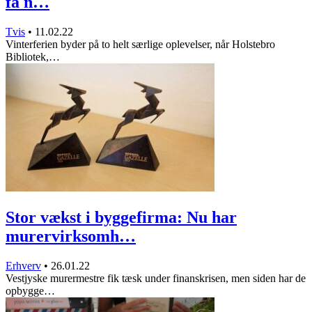
få n…
Tvis
•
11.02.22
Vinterferien byder på to helt særlige oplevelser, når Holstebro
Bibliotek,…
Stor vækst i byggefirma: Nu har
murervirksomh…
Erhverv
•
26.01.22
Vestjyske murermestre fik tæsk under finanskrisen, men siden har de
opbygge…