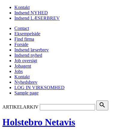
Kontakt
Indsend NYHED
Indsend LÆSERBREV
Contact
Eksempelside
Find firma
Forside
Indsend læserbrev
Indsend nyhed
Job oversigt
Jobagent
Jobs
Kontakt
Nyhedsbrev
LOG IN VIRKSOMHED
Sample page
search
ARTIKELARKIV
Holstebro Netavis