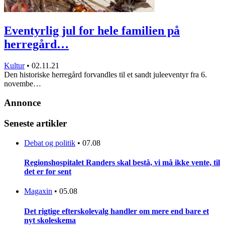
Eventyrlig jul for hele familien på
herregård…
Kultur
•
02.11.21
Den historiske herregård forvandles til et sandt juleeventyr fra 6.
novembe…
Annonce
Seneste artikler
Debat og politik
•
07.08
Regionshospitalet Randers skal bestå, vi må ikke vente, til
det er for sent
Magaxin
•
05.08
Det rigtige efterskolevalg handler om mere end bare et
nyt skoleskema