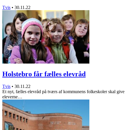
Tvis
•
30.11.22
Holstebro får fælles elevråd
Tvis
•
30.11.22
Et nyt, fælles elevråd på tværs af kommunens folkeskoler skal give
eleverne…