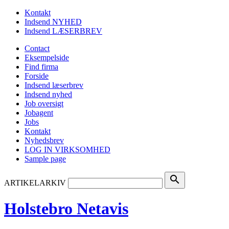
Kontakt
Indsend NYHED
Indsend LÆSERBREV
Contact
Eksempelside
Find firma
Forside
Indsend læserbrev
Indsend nyhed
Job oversigt
Jobagent
Jobs
Kontakt
Nyhedsbrev
LOG IN VIRKSOMHED
Sample page
search
ARTIKELARKIV
Holstebro Netavis