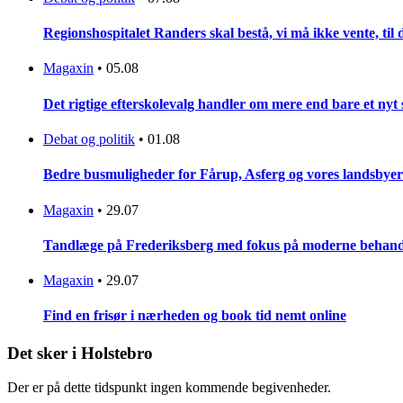
Regionshospitalet Randers skal bestå, vi må ikke vente, til d
Magaxin
•
05.08
Det rigtige efterskolevalg handler om mere end bare et nyt
Debat og politik
•
01.08
Bedre busmuligheder for Fårup, Asferg og vores landsbyer
Magaxin
•
29.07
Tandlæge på Frederiksberg med fokus på moderne behandlin
Magaxin
•
29.07
Find en frisør i nærheden og book tid nemt online
Det sker i Holstebro
Der er på dette tidspunkt ingen kommende begivenheder.