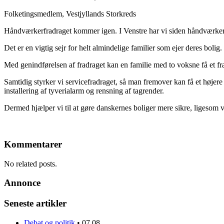
Folketingsmedlem, Vestjyllands Storkreds
Håndværkerfradraget kommer igen. I Venstre har vi siden håndværkerfr
Det er en vigtig sejr for helt almindelige familier som ejer deres bolig
Med genindførelsen af fradraget kan en familie med to voksne få et fra
Samtidig styrker vi servicefradraget, så man fremover kan få et høje
installering af tyverialarm og rensning af tagrender.
Dermed hjælper vi til at gøre danskernes boliger mere sikre, ligesom 
Kommentarer
No related posts.
Annonce
Seneste artikler
Debat og politik
•
07.08