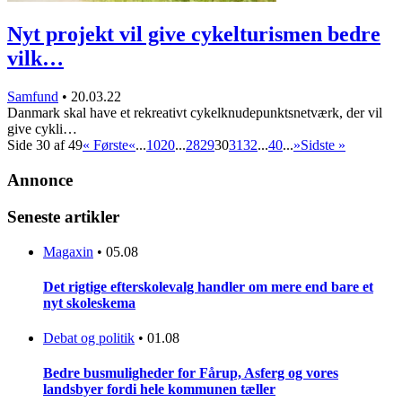
Nyt projekt vil give cykelturismen bedre
vilk…
Samfund
•
20.03.22
Danmark skal have et rekreativt cykelknudepunktsnetværk, der vil
give cykli…
Side 30 af 49
« Første
«
...
10
20
...
28
29
30
31
32
...
40
...
»
Sidste »
Annonce
Seneste artikler
Magaxin
•
05.08
Det rigtige efterskolevalg handler om mere end bare et
nyt skoleskema
Debat og politik
•
01.08
Bedre busmuligheder for Fårup, Asferg og vores
landsbyer fordi hele kommunen tæller