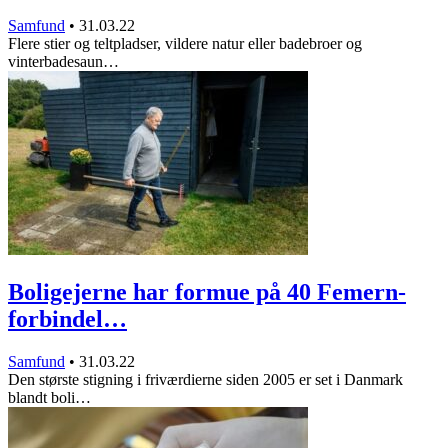
Samfund
•
31.03.22
Flere stier og teltpladser, vildere natur eller badebroer og
vinterbadesaun…
Boligejerne har formue på 40 Femern-
forbindel…
Samfund
•
31.03.22
Den største stigning i friværdierne siden 2005 er set i Danmark
blandt boli…