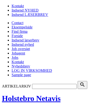
Kontakt
Indsend NYHED
Indsend LÆSERBREV
Contact
Eksempelside
Find firma
Forside
Indsend læserbrev
Indsend nyhed
Job oversigt
Jobagent
Jobs
Kontakt
Nyhedsbrev
LOG IN VIRKSOMHED
Sample page
search
ARTIKELARKIV
Holstebro Netavis