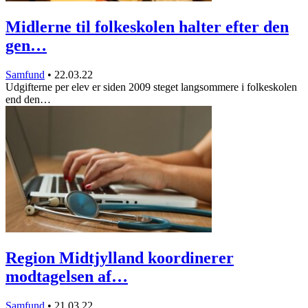
Midlerne til folkeskolen halter efter den
gen…
Samfund
•
22.03.22
Udgifterne per elev er siden 2009 steget langsommere i folkeskolen
end den…
Region Midtjylland koordinerer
modtagelsen af…
Samfund
•
21.03.22