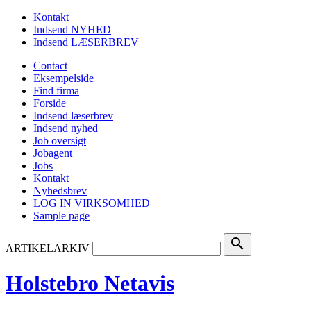
Kontakt
Indsend NYHED
Indsend LÆSERBREV
Contact
Eksempelside
Find firma
Forside
Indsend læserbrev
Indsend nyhed
Job oversigt
Jobagent
Jobs
Kontakt
Nyhedsbrev
LOG IN VIRKSOMHED
Sample page
search
ARTIKELARKIV
Holstebro Netavis