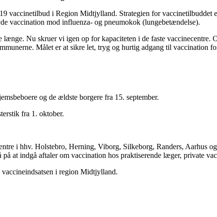
19 vaccinetilbud i Region Midtjylland. Strategien for vaccinetilbuddet 
lbyde vaccination mod influenza- og pneumokok (lungebetændelse).
re længe. Nu skruer vi igen op for kapaciteten i de faste vaccinecentre.
munerne. Målet er at sikre let, tryg og hurtig adgang til vaccination fo
ehjemsbeboere og de ældste borgere fra 15. september.
terstik fra 1. oktober.
necentre i hhv. Holstebro, Herning, Viborg, Silkeborg, Randers, Aarhus
 på at indgå aftaler om vaccination hos praktiserende læger, private va
e vaccineindsatsen i region Midtjylland.