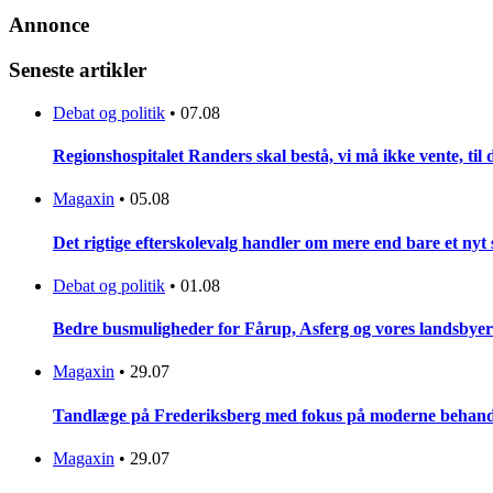
Annonce
Seneste artikler
Debat og politik
•
07.08
Regionshospitalet Randers skal bestå, vi må ikke vente, til d
Magaxin
•
05.08
Det rigtige efterskolevalg handler om mere end bare et nyt
Debat og politik
•
01.08
Bedre busmuligheder for Fårup, Asferg og vores landsbyer
Magaxin
•
29.07
Tandlæge på Frederiksberg med fokus på moderne behandlin
Magaxin
•
29.07