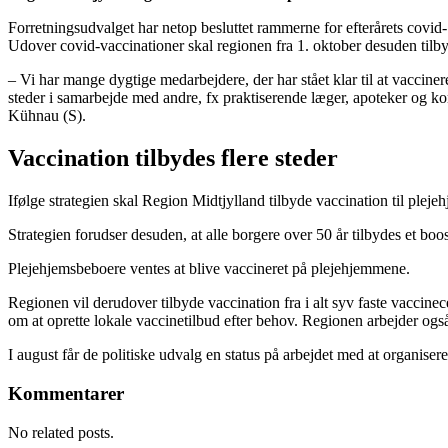
Forretningsudvalget har netop besluttet rammerne for efterårets covid-
Udover covid-vaccinationer skal regionen fra 1. oktober desuden ti
– Vi har mange dygtige medarbejdere, der har stået klar til at vaccine
steder i samarbejde med andre, fx praktiserende læger, apoteker og kom
Kühnau (S).
Vaccination tilbydes flere steder
Ifølge strategien skal Region Midtjylland tilbyde vaccination til plej
Strategien forudser desuden, at alle borgere over 50 år tilbydes et boos
Plejehjemsbeboere ventes at blive vaccineret på plejehjemmene.
Regionen vil derudover tilbyde vaccination fra i alt syv faste vacci
om at oprette lokale vaccinetilbud efter behov. Regionen arbejder også
I august får de politiske udvalg en status på arbejdet med at organiser
Kommentarer
No related posts.