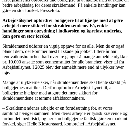
bedre arbejdsdag for deres skraldemand. Få enkelte handlinger kan
gøre en stor forskel. Pressefoto.
Arbejdstilsynet opfordrer boligejere til at hjælpe med at gøre
arbejdet mere sikkert for skraldemændene. Få, enkle
handlinger som oprydning i indkørslen og kørefast underlag
kan gøre en stor forskel.
Skraldemænd udfører en vigtig opgave for os alle. Men de er også
blandt dem, der kommer mest til skade på jobbet. I flere år har
renovationsbranchen haft over tre gange så mange anmeldte ulykker
pr. 10.000 ansatte som gennemsnittet for alle brancher, viser tal fra
Arbejdstilsynet. I 2025 blev der anmeldt mere end ni ulykker hver
uge.
Mange af ulykkerne sker, når skraldemændene skal hente skrald på
boligejernes matrikel. Derfor opfordrer Arbejdstilsynet til, at
boligejerne hjælper med at gøre det mere sikkert for
skraldemændene at tømme affaldscontainere.
– Skraldemændenes arbejde er en forudsætning for, at vores
samfund hænger sammen. Men deres arbejde er fysisk krævende og
forbundet med risici, og her kan boligejerne faktisk gøre en markant
forskel, siger Helle Klostergaard, kontorchef i Arbejdstilsynet.