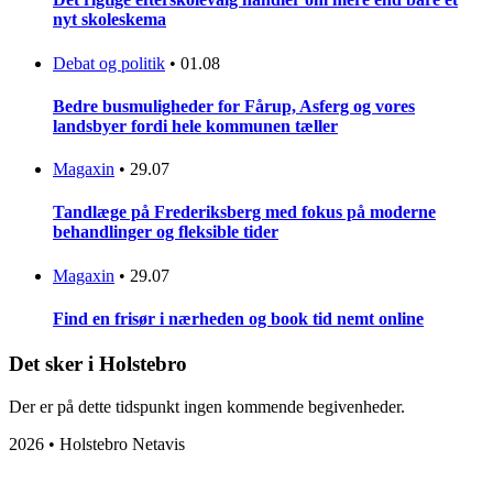
nyt skoleskema
Debat og politik
•
01.08
Bedre busmuligheder for Fårup, Asferg og vores
landsbyer fordi hele kommunen tæller
Magaxin
•
29.07
Tandlæge på Frederiksberg med fokus på moderne
behandlinger og fleksible tider
Magaxin
•
29.07
Find en frisør i nærheden og book tid nemt online
Det sker i Holstebro
Der er på dette tidspunkt ingen kommende begivenheder.
2026 • Holstebro Netavis