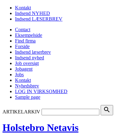
Kontakt
Indsend NYHED
Indsend LÆSERBREV
Contact
Eksempelside
Find firma
Forside
Indsend læserbrev
Indsend nyhed
Job oversigt
Jobagent
Jobs
Kontakt
Nyhedsbrev
LOG IN VIRKSOMHED
Sample page
search
ARTIKELARKIV
Holstebro Netavis