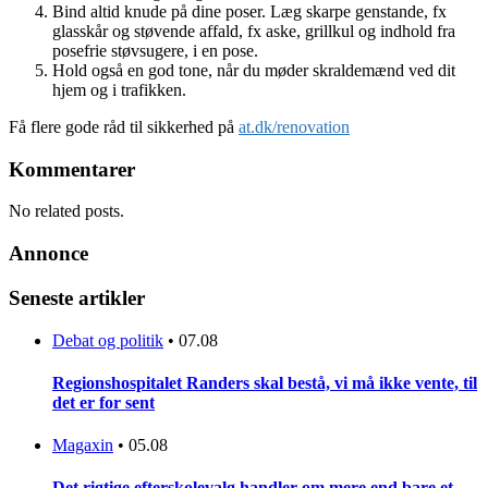
Bind altid knude på dine poser. Læg skarpe genstande, fx
glasskår og støvende affald, fx aske, grillkul og indhold fra
posefrie støvsugere, i en pose.
Hold også en god tone, når du møder skraldemænd ved dit
hjem og i trafikken.
Få flere gode råd til sikkerhed på
at.dk/renovation
Kommentarer
No related posts.
Annonce
Seneste artikler
Debat og politik
•
07.08
Regionshospitalet Randers skal bestå, vi må ikke vente, til
det er for sent
Magaxin
•
05.08
Det rigtige efterskolevalg handler om mere end bare et