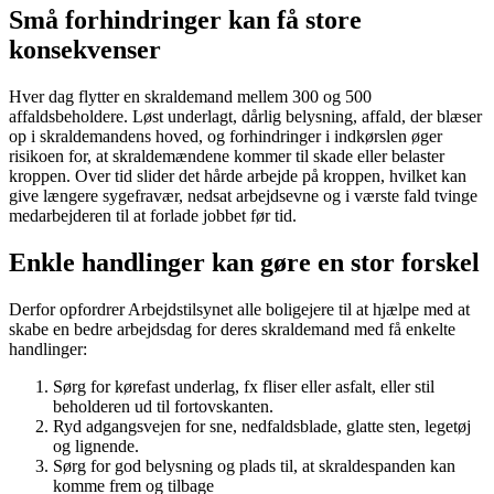
Små forhindringer kan få store
konsekvenser
Hver dag flytter en skraldemand mellem 300 og 500
affaldsbeholdere. Løst underlagt, dårlig belysning, affald, der blæser
op i skraldemandens hoved, og forhindringer i indkørslen øger
risikoen for, at skraldemændene kommer til skade eller belaster
kroppen. Over tid slider det hårde arbejde på kroppen, hvilket kan
give længere sygefravær, nedsat arbejdsevne og i værste fald tvinge
medarbejderen til at forlade jobbet før tid.
Enkle handlinger kan gøre en stor forskel
Derfor opfordrer Arbejdstilsynet alle boligejere til at hjælpe med at
skabe en bedre arbejdsdag for deres skraldemand med få enkelte
handlinger:
Sørg for kørefast underlag, fx fliser eller asfalt, eller stil
beholderen ud til fortovskanten.
Ryd adgangsvejen for sne, nedfaldsblade, glatte sten, legetøj
og lignende.
Sørg for god belysning og plads til, at skraldespanden kan
komme frem og tilbage