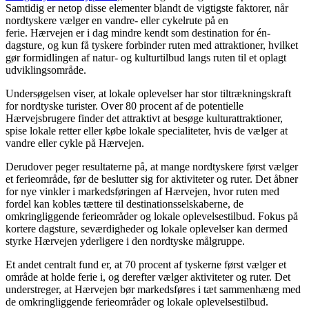
Samtidig er netop disse elementer blandt de vigtigste faktorer, når
nordtyskere vælger en vandre- eller cykelrute på en
ferie. Hærvejen er i dag mindre kendt som destination for én-
dagsture, og kun få tyskere forbinder ruten med attraktioner, hvilket
gør formidlingen af natur- og kulturtilbud langs ruten til et oplagt
udviklingsområde.
Undersøgelsen viser, at lokale oplevelser har stor tiltrækningskraft
for nordtyske turister. Over 80 procent af de potentielle
Hærvejsbrugere finder det attraktivt at besøge kulturattraktioner,
spise lokale retter eller købe lokale specialiteter, hvis de vælger at
vandre eller cykle på Hærvejen.
Derudover peger resultaterne på, at mange nordtyskere først vælger
et ferieområde, før de beslutter sig for aktiviteter og ruter. Det åbner
for nye vinkler i markedsføringen af Hærvejen, hvor ruten med
fordel kan kobles tættere til destinationsselskaberne, de
omkringliggende ferieområder og lokale oplevelsestilbud. Fokus på
kortere dagsture, seværdigheder og lokale oplevelser kan dermed
styrke Hærvejen yderligere i den nordtyske målgruppe.
Et andet centralt fund er, at 70 procent af tyskerne først vælger et
område at holde ferie i, og derefter vælger aktiviteter og ruter. Det
understreger, at Hærvejen bør markedsføres i tæt sammenhæng med
de omkringliggende ferieområder og lokale oplevelsestilbud.