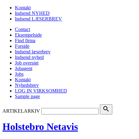
Kontakt
Indsend NYHED
Indsend LÆSERBREV
Contact
Eksempelside
Find firma
Forside
Indsend læserbrev
Indsend nyhed
Job oversigt
Jobagent
Jobs
Kontakt
Nyhedsbrev
LOG IN VIRKSOMHED
Sample page
search
ARTIKELARKIV
Holstebro Netavis