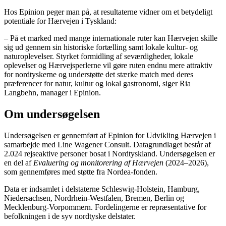
Hos Epinion peger man på, at resultaterne vidner om et betydeligt
potentiale for Hærvejen i Tyskland:
– På et marked med mange internationale ruter kan Hærvejen skille
sig ud gennem sin historiske fortælling samt lokale kultur- og
naturoplevelser. Styrket formidling af seværdigheder, lokale
oplevelser og Hærvejsperlerne vil gøre ruten endnu mere attraktiv
for nordtyskerne og understøtte det stærke match med deres
præferencer for natur, kultur og lokal gastronomi, siger Ria
Langbehn, manager i Epinion.
Om undersøgelsen
Undersøgelsen er gennemført af Epinion for Udvikling Hærvejen i
samarbejde med Line Wagener Consult. Datagrundlaget består af
2.024 rejseaktive personer bosat i Nordtyskland. Undersøgelsen er
en del af
Evaluering og monitorering af Hærvejen
(2024–2026),
som gennemføres med støtte fra Nordea-fonden.
Data er indsamlet i delstaterne Schleswig-Holstein, Hamburg,
Niedersachsen, Nordrhein-Westfalen, Bremen, Berlin og
Mecklenburg-Vorpommern. Fordelingerne er repræsentative for
befolkningen i de syv nordtyske delstater.