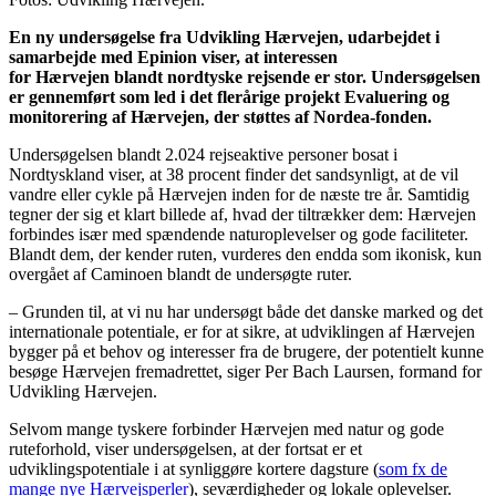
En ny undersøgelse fra Udvikling Hærvejen, udarbejdet i
samarbejde med Epinion viser, at interessen
for Hærvejen blandt nordtyske rejsende er stor. Undersøgelsen
er gennemført som led i det flerårige projekt Evaluering og
monitorering af Hærvejen, der støttes af Nordea-fonden.
Undersøgelsen blandt 2.024 rejseaktive personer bosat i
Nordtyskland viser, at 38 procent finder det sandsynligt, at de vil
vandre eller cykle på Hærvejen inden for de næste tre år. Samtidig
tegner der sig et klart billede af, hvad der tiltrækker dem: Hærvejen
forbindes især med spændende naturoplevelser og gode faciliteter.
Blandt dem, der kender ruten, vurderes den endda som ikonisk, kun
overgået af Caminoen blandt de undersøgte ruter.
– Grunden til, at vi nu har undersøgt både det danske marked og det
internationale potentiale, er for at sikre, at udviklingen af Hærvejen
bygger på et behov og interesser fra de brugere, der potentielt kunne
besøge Hærvejen fremadrettet, siger Per Bach Laursen, formand for
Udvikling Hærvejen.
Selvom mange tyskere forbinder Hærvejen med natur og gode
ruteforhold, viser undersøgelsen, at der fortsat er et
udviklingspotentiale i at synliggøre kortere dagsture (
som fx de
mange nye Hærvejsperler
), seværdigheder og lokale oplevelser.