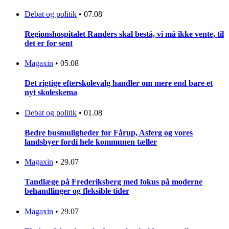
Debat og politik
•
07.08
Regionshospitalet Randers skal bestå, vi må ikke vente, til
det er for sent
Magaxin
•
05.08
Det rigtige efterskolevalg handler om mere end bare et
nyt skoleskema
Debat og politik
•
01.08
Bedre busmuligheder for Fårup, Asferg og vores
landsbyer fordi hele kommunen tæller
Magaxin
•
29.07
Tandlæge på Frederiksberg med fokus på moderne
behandlinger og fleksible tider
Magaxin
•
29.07