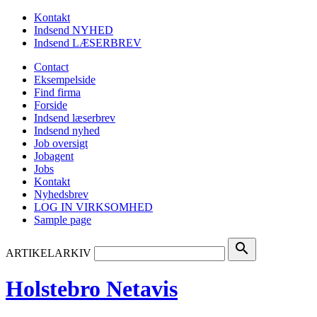
Kontakt
Indsend NYHED
Indsend LÆSERBREV
Contact
Eksempelside
Find firma
Forside
Indsend læserbrev
Indsend nyhed
Job oversigt
Jobagent
Jobs
Kontakt
Nyhedsbrev
LOG IN VIRKSOMHED
Sample page
search
ARTIKELARKIV
Holstebro Netavis