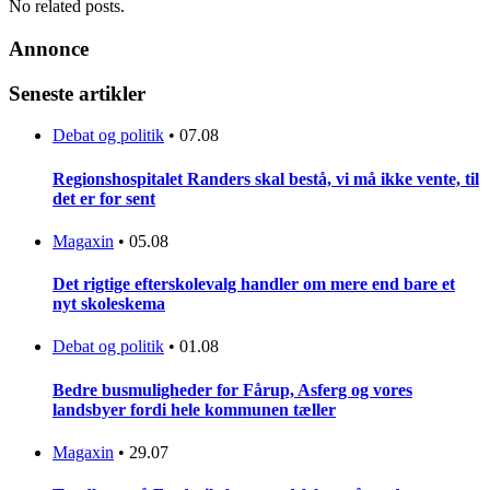
No related posts.
Annonce
Seneste artikler
Debat og politik
•
07.08
Regionshospitalet Randers skal bestå, vi må ikke vente, til
det er for sent
Magaxin
•
05.08
Det rigtige efterskolevalg handler om mere end bare et
nyt skoleskema
Debat og politik
•
01.08
Bedre busmuligheder for Fårup, Asferg og vores
landsbyer fordi hele kommunen tæller
Magaxin
•
29.07