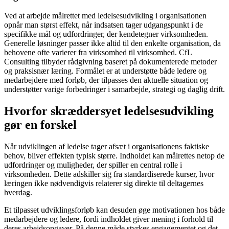
Ved at arbejde målrettet med ledelsesudvikling i organisationen
opnår man størst effekt, når indsatsen tager udgangspunkt i de
specifikke mål og udfordringer, der kendetegner virksomheden.
Generelle løsninger passer ikke altid til den enkelte organisation, da
behovene ofte varierer fra virksomhed til virksomhed. CfL
Consulting tilbyder rådgivning baseret på dokumenterede metoder
og praksisnær læring. Formålet er at understøtte både ledere og
medarbejdere med forløb, der tilpasses den aktuelle situation og
understøtter varige forbedringer i samarbejde, strategi og daglig drift.
Hvorfor skræddersyet ledelsesudvikling
gør en forskel
Når udviklingen af ledelse tager afsæt i organisationens faktiske
behov, bliver effekten typisk større. Indholdet kan målrettes netop de
udfordringer og muligheder, der spiller en central rolle i
virksomheden. Dette adskiller sig fra standardiserede kurser, hvor
læringen ikke nødvendigvis relaterer sig direkte til deltagernes
hverdag.
Et tilpasset udviklingsforløb kan desuden øge motivationen hos både
medarbejdere og ledere, fordi indholdet giver mening i forhold til
deres arbejdsopgaver. På denne måde styrkes engagementet og det