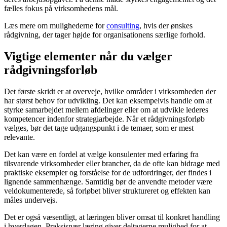
fælles fokus på virksomhedens mål.
Læs mere om mulighederne for
consulting
, hvis der ønskes
rådgivning, der tager højde for organisationens særlige forhold.
Vigtige elementer når du vælger
rådgivningsforløb
Det første skridt er at overveje, hvilke områder i virksomheden der
har størst behov for udvikling. Det kan eksempelvis handle om at
styrke samarbejdet mellem afdelinger eller om at udvikle lederes
kompetencer indenfor strategiarbejde. Når et rådgivningsforløb
vælges, bør det tage udgangspunkt i de temaer, som er mest
relevante.
Det kan være en fordel at vælge konsulenter med erfaring fra
tilsvarende virksomheder eller brancher, da de ofte kan bidrage med
praktiske eksempler og forståelse for de udfordringer, der findes i
lignende sammenhænge. Samtidig bør de anvendte metoder være
veldokumenterede, så forløbet bliver struktureret og effekten kan
måles undervejs.
Det er også væsentligt, at læringen bliver omsat til konkret handling
i hverdagen. Praksisnær læring giver deltagerne mulighed for at