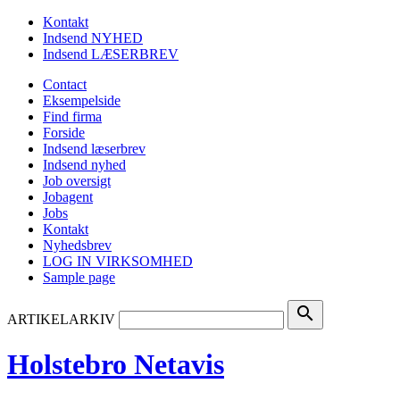
Kontakt
Indsend NYHED
Indsend LÆSERBREV
Contact
Eksempelside
Find firma
Forside
Indsend læserbrev
Indsend nyhed
Job oversigt
Jobagent
Jobs
Kontakt
Nyhedsbrev
LOG IN VIRKSOMHED
Sample page
search
ARTIKELARKIV
Holstebro Netavis