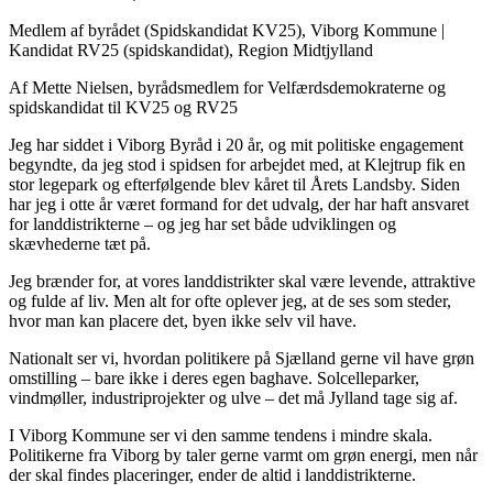
Medlem af byrådet (Spidskandidat KV25), Viborg Kommune
|
Kandidat RV25 (spidskandidat), Region Midtjylland
Af Mette Nielsen, byrådsmedlem for Velfærdsdemokraterne og
spidskandidat til KV25 og RV25
Jeg har siddet i Viborg Byråd i 20 år, og mit politiske engagement
begyndte, da jeg stod i spidsen for arbejdet med, at Klejtrup fik en
stor legepark og efterfølgende blev kåret til Årets Landsby. Siden
har jeg i otte år været formand for det udvalg, der har haft ansvaret
for landdistrikterne – og jeg har set både udviklingen og
skævhederne tæt på.
Jeg brænder for, at vores landdistrikter skal være levende, attraktive
og fulde af liv. Men alt for ofte oplever jeg, at de ses som steder,
hvor man kan placere det, byen ikke selv vil have.
Nationalt ser vi, hvordan politikere på Sjælland gerne vil have grøn
omstilling – bare ikke i deres egen baghave. Solcelleparker,
vindmøller, industriprojekter og ulve – det må Jylland tage sig af.
I Viborg Kommune ser vi den samme tendens i mindre skala.
Politikerne fra Viborg by taler gerne varmt om grøn energi, men når
der skal findes placeringer, ender de altid i landdistrikterne.