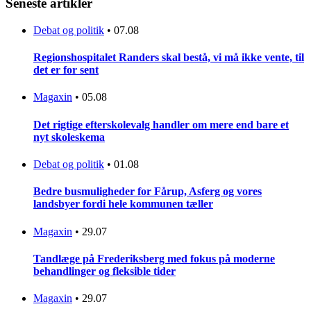
Seneste artikler
Debat og politik
•
07.08
Regionshospitalet Randers skal bestå, vi må ikke vente, til
det er for sent
Magaxin
•
05.08
Det rigtige efterskolevalg handler om mere end bare et
nyt skoleskema
Debat og politik
•
01.08
Bedre busmuligheder for Fårup, Asferg og vores
landsbyer fordi hele kommunen tæller
Magaxin
•
29.07
Tandlæge på Frederiksberg med fokus på moderne
behandlinger og fleksible tider
Magaxin
•
29.07