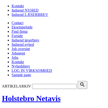
Kontakt
Indsend NYHED
Indsend LÆSERBREV
Contact
Eksempelside
Find firma
Forside
Indsend læserbrev
Indsend nyhed
Job oversigt
Jobagent
Jobs
Kontakt
Nyhedsbrev
LOG IN VIRKSOMHED
Sample page
search
ARTIKELARKIV
Holstebro Netavis