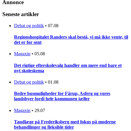
Annonce
Seneste artikler
Debat og politik
•
07.08
Regionshospitalet Randers skal bestå, vi må ikke vente, til
det er for sent
Magaxin
•
05.08
Det rigtige efterskolevalg handler om mere end bare et
nyt skoleskema
Debat og politik
•
01.08
Bedre busmuligheder for Fårup, Asferg og vores
landsbyer fordi hele kommunen tæller
Magaxin
•
29.07
Tandlæge på Frederiksberg med fokus på moderne
behandlinger og fleksible tider