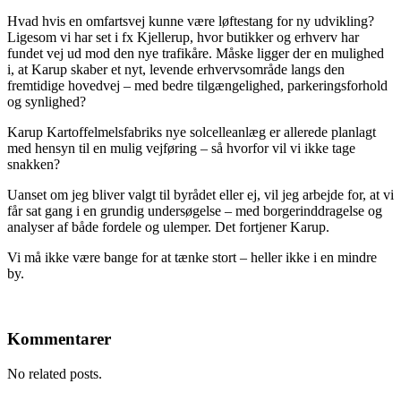
Hvad hvis en omfartsvej kunne være løftestang for ny udvikling?
Ligesom vi har set i fx Kjellerup, hvor butikker og erhverv har
fundet vej ud mod den nye trafikåre. Måske ligger der en mulighed
i, at Karup skaber et nyt, levende erhvervsområde langs den
fremtidige hovedvej – med bedre tilgængelighed, parkeringsforhold
og synlighed?
Karup Kartoffelmelsfabriks nye solcelleanlæg er allerede planlagt
med hensyn til en mulig vejføring – så hvorfor vil vi ikke tage
snakken?
Uanset om jeg bliver valgt til byrådet eller ej, vil jeg arbejde for, at vi
får sat gang i en grundig undersøgelse – med borgerinddragelse og
analyser af både fordele og ulemper. Det fortjener Karup.
Vi må ikke være bange for at tænke stort – heller ikke i en mindre
by.
Kommentarer
No related posts.