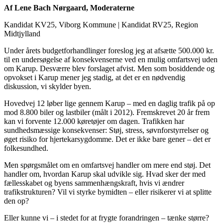
Af Lene Bach Nørgaard, Moderaterne
Kandidat KV25, Viborg Kommune
|
Kandidat RV25, Region
Midtjylland
Under årets budgetforhandlinger foreslog jeg at afsætte 500.000 kr.
til en undersøgelse af konsekvenserne ved en mulig omfartsvej uden
om Karup. Desværre blev forslaget afvist. Men som bosiddende og
opvokset i Karup mener jeg stadig, at det er en nødvendig
diskussion, vi skylder byen.
Hovedvej 12 løber lige gennem Karup – med en daglig trafik på op
mod 8.800 biler og lastbiler (målt i 2012). Fremskrevet 20 år frem
kan vi forvente 12.000 køretøjer om dagen. Trafikken har
sundhedsmæssige konsekvenser: Støj, stress, søvnforstyrrelser og
øget risiko for hjertekarsygdomme. Det er ikke bare gener – det er
folkesundhed.
Men spørgsmålet om en omfartsvej handler om mere end støj. Det
handler om, hvordan Karup skal udvikle sig. Hvad sker der med
fællesskabet og byens sammenhængskraft, hvis vi ændrer
trafikstrukturen? Vil vi styrke bymidten – eller risikerer vi at splitte
den op?
Eller kunne vi – i stedet for at frygte forandringen – tænke større?