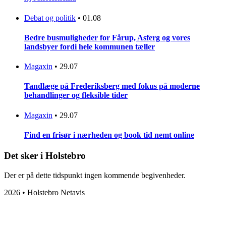
Debat og politik
•
01.08
Bedre busmuligheder for Fårup, Asferg og vores
landsbyer fordi hele kommunen tæller
Magaxin
•
29.07
Tandlæge på Frederiksberg med fokus på moderne
behandlinger og fleksible tider
Magaxin
•
29.07
Find en frisør i nærheden og book tid nemt online
Det sker i Holstebro
Der er på dette tidspunkt ingen kommende begivenheder.
2026 • Holstebro Netavis