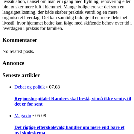
livssituation, uanset om man er i gang med flytning, renovering eller
blot ønsker mere luft i hjemmet. Mange boligejere ser det som en
langsigtet løsning, der både skaber praktisk værdi og en mere
organiseret hverdag. Det kan samtidig bidrage til en mere fleksibel
livsstil, hvor hjemmet bedre kan følge med skiftende behov over tid i
hverdagen i praksis for familien.
Kommentarer
No related posts.
Annonce
Seneste artikler
Debat og politik
•
07.08
Regionshospitalet Randers skal bestå, vi må ikke vente, til
det er for sent
Magaxin
•
05.08
Det rigtige efterskolevalg handler om mere end bare et
nyt skoleskema