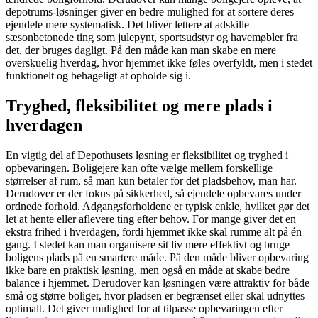
depotrums-løsninger giver en bedre mulighed for at sortere deres
ejendele mere systematisk. Det bliver lettere at adskille
sæsonbetonede ting som julepynt, sportsudstyr og havemøbler fra
det, der bruges dagligt. På den måde kan man skabe en mere
overskuelig hverdag, hvor hjemmet ikke føles overfyldt, men i stedet
funktionelt og behageligt at opholde sig i.
Tryghed, fleksibilitet og mere plads i
hverdagen
En vigtig del af Depothusets løsning er fleksibilitet og tryghed i
opbevaringen. Boligejere kan ofte vælge mellem forskellige
størrelser af rum, så man kun betaler for det pladsbehov, man har.
Derudover er der fokus på sikkerhed, så ejendele opbevares under
ordnede forhold. Adgangsforholdene er typisk enkle, hvilket gør det
let at hente eller aflevere ting efter behov. For mange giver det en
ekstra frihed i hverdagen, fordi hjemmet ikke skal rumme alt på én
gang. I stedet kan man organisere sit liv mere effektivt og bruge
boligens plads på en smartere måde. På den måde bliver opbevaring
ikke bare en praktisk løsning, men også en måde at skabe bedre
balance i hjemmet. Derudover kan løsningen være attraktiv for både
små og større boliger, hvor pladsen er begrænset eller skal udnyttes
optimalt. Det giver mulighed for at tilpasse opbevaringen efter