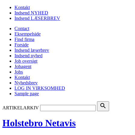
Kontakt
Indsend NYHED
Indsend LÆSERBREV
Contact
Eksempelside
Find firma
Forside
Indsend læserbrev
Indsend nyhed
Job oversigt
Jobagent
Jobs
Kontakt
Nyhedsbrev
LOG IN VIRKSOMHED
Sample page
search
ARTIKELARKIV
Holstebro Netavis