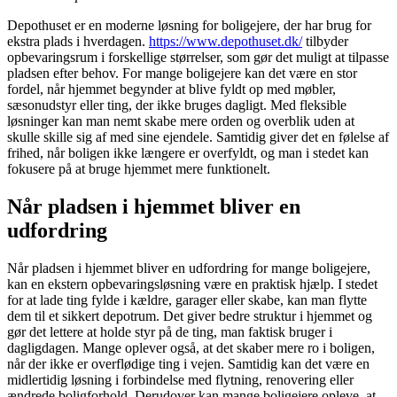
Depothuset er en moderne løsning for boligejere, der har brug for
ekstra plads i hverdagen.
https://www.depothuset.dk/
tilbyder
opbevaringsrum i forskellige størrelser, som gør det muligt at tilpasse
pladsen efter behov. For mange boligejere kan det være en stor
fordel, når hjemmet begynder at blive fyldt op med møbler,
sæsonudstyr eller ting, der ikke bruges dagligt. Med fleksible
løsninger kan man nemt skabe mere orden og overblik uden at
skulle skille sig af med sine ejendele. Samtidig giver det en følelse af
frihed, når boligen ikke længere er overfyldt, og man i stedet kan
fokusere på at bruge hjemmet mere funktionelt.
Når pladsen i hjemmet bliver en
udfordring
Når pladsen i hjemmet bliver en udfordring for mange boligejere,
kan en ekstern opbevaringsløsning være en praktisk hjælp. I stedet
for at lade ting fylde i kældre, garager eller skabe, kan man flytte
dem til et sikkert depotrum. Det giver bedre struktur i hjemmet og
gør det lettere at holde styr på de ting, man faktisk bruger i
dagligdagen. Mange oplever også, at det skaber mere ro i boligen,
når der ikke er overflødige ting i vejen. Samtidig kan det være en
midlertidig løsning i forbindelse med flytning, renovering eller
ændrede boligforhold. Derudover kan mange boligejere opleve, at