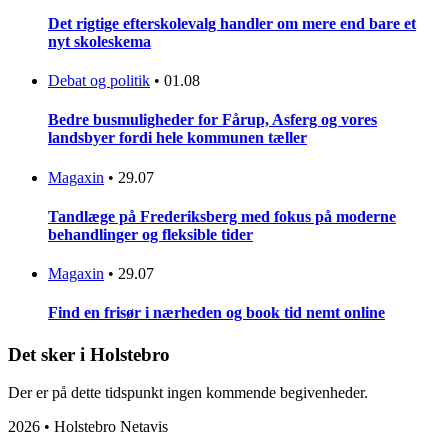
Det rigtige efterskolevalg handler om mere end bare et
nyt skoleskema
Debat og politik
•
01.08
Bedre busmuligheder for Fårup, Asferg og vores
landsbyer fordi hele kommunen tæller
Magaxin
•
29.07
Tandlæge på Frederiksberg med fokus på moderne
behandlinger og fleksible tider
Magaxin
•
29.07
Find en frisør i nærheden og book tid nemt online
Det sker i Holstebro
Der er på dette tidspunkt ingen kommende begivenheder.
2026 • Holstebro Netavis