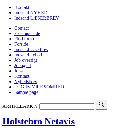
Kontakt
Indsend NYHED
Indsend LÆSERBREV
Contact
Eksempelside
Find firma
Forside
Indsend læserbrev
Indsend nyhed
Job oversigt
Jobagent
Jobs
Kontakt
Nyhedsbrev
LOG IN VIRKSOMHED
Sample page
search
ARTIKELARKIV
Holstebro Netavis