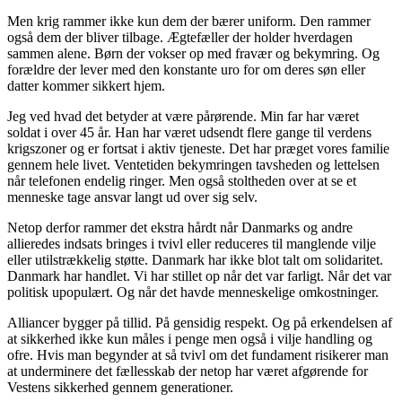
Men krig rammer ikke kun dem der bærer uniform. Den rammer
også dem der bliver tilbage. Ægtefæller der holder hverdagen
sammen alene. Børn der vokser op med fravær og bekymring. Og
forældre der lever med den konstante uro for om deres søn eller
datter kommer sikkert hjem.
Jeg ved hvad det betyder at være pårørende. Min far har været
soldat i over 45 år. Han har været udsendt flere gange til verdens
krigszoner og er fortsat i aktiv tjeneste. Det har præget vores familie
gennem hele livet. Ventetiden bekymringen tavsheden og lettelsen
når telefonen endelig ringer. Men også stoltheden over at se et
menneske tage ansvar langt ud over sig selv.
Netop derfor rammer det ekstra hårdt når Danmarks og andre
allieredes indsats bringes i tvivl eller reduceres til manglende vilje
eller utilstrækkelig støtte. Danmark har ikke blot talt om solidaritet.
Danmark har handlet. Vi har stillet op når det var farligt. Når det var
politisk upopulært. Og når det havde menneskelige omkostninger.
Alliancer bygger på tillid. På gensidig respekt. Og på erkendelsen af
at sikkerhed ikke kun måles i penge men også i vilje handling og
ofre. Hvis man begynder at så tvivl om det fundament risikerer man
at underminere det fællesskab der netop har været afgørende for
Vestens sikkerhed gennem generationer.