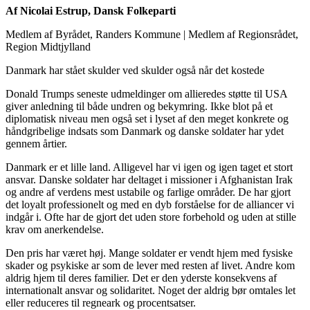
Af Nicolai Estrup, Dansk Folkeparti
Medlem af Byrådet, Randers Kommune
|
Medlem af Regionsrådet,
Region Midtjylland
Danmark har stået skulder ved skulder også når det kostede
Donald Trumps seneste udmeldinger om allieredes støtte til USA
giver anledning til både undren og bekymring. Ikke blot på et
diplomatisk niveau men også set i lyset af den meget konkrete og
håndgribelige indsats som Danmark og danske soldater har ydet
gennem årtier.
Danmark er et lille land. Alligevel har vi igen og igen taget et stort
ansvar. Danske soldater har deltaget i missioner i Afghanistan Irak
og andre af verdens mest ustabile og farlige områder. De har gjort
det loyalt professionelt og med en dyb forståelse for de alliancer vi
indgår i. Ofte har de gjort det uden store forbehold og uden at stille
krav om anerkendelse.
Den pris har været høj. Mange soldater er vendt hjem med fysiske
skader og psykiske ar som de lever med resten af livet. Andre kom
aldrig hjem til deres familier. Det er den yderste konsekvens af
internationalt ansvar og solidaritet. Noget der aldrig bør omtales let
eller reduceres til regneark og procentsatser.